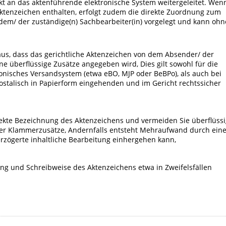
kt an das aktenführende elektronische System weitergeleitet. Wen
Aktenzeichen enthalten, erfolgt zudem die direkte Zuordnung zum
 dem/ der zuständige(n) Sachbearbeiter(in) vorgelegt und kann ohn
.
aus, dass das gerichtliche Aktenzeichen von dem Absender/ der
ne überflüssige Zusätze angegeben wird, Dies gilt sowohl für die
ronisches Versandsystem (etwa eBO, MJP oder BeBPo), als auch bei
stalisch in Papierform eingehenden und im Gericht rechtssicher
rrekte Bezeichnung des Aktenzeichens und vermeiden Sie überflüss
er Klammerzusätze, Andernfalls entsteht Mehraufwand durch ein
erzögerte inhaltliche Bearbeitung einhergehen kann,
ng und Schreibweise des Aktenzeichens etwa in Zweifelsfällen